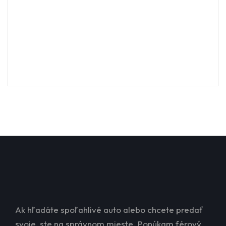
Ak hľadáte spoľahlivé auto alebo chcete predať
svoje, ste na správnom mieste. Ponúkam férový