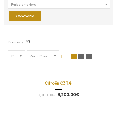
Farba exteriéru
Obnovenie
Domov
C3
12
Zoradiť podľa dátumu
2010
60700
PREDANÉ
Citroën C3 1.4i
3,200.00
€
3,300.00
€